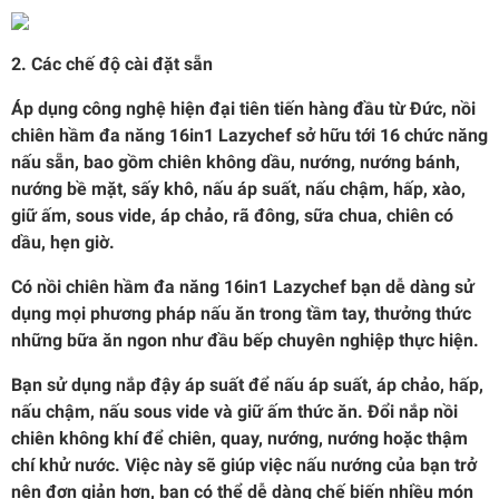
2. Các chế độ cài đặt sẵn
Áp dụng công nghệ hiện đại tiên tiến hàng đầu từ Đức, nồi
chiên hầm đa năng 16in1 Lazychef sở hữu tới 16 chức năng
nấu sẵn, bao gồm chiên không dầu, nướng, nướng bánh,
nướng bề mặt, sấy khô, nấu áp suất, nấu chậm, hấp, xào,
giữ ấm, ​​sous vide, áp chảo, rã đông, sữa chua, chiên có
dầu, hẹn giờ.
Có nồi chiên hầm đa năng 16in1 Lazychef bạn dễ dàng sử
dụng mọi phương pháp nấu ăn trong tầm tay, thưởng thức
những bữa ăn ngon như đầu bếp chuyên nghiệp thực hiện.
Bạn sử dụng nắp đậy áp suất để nấu áp suất, áp chảo, hấp,
nấu chậm, nấu sous vide và giữ ấm thức ăn. Đổi nắp nồi
chiên không khí để chiên, quay, nướng, nướng hoặc thậm
chí khử nước. Việc này sẽ giúp việc nấu nướng của bạn trở
nên đơn giản hơn, bạn có thể dễ dàng chế biến nhiều món