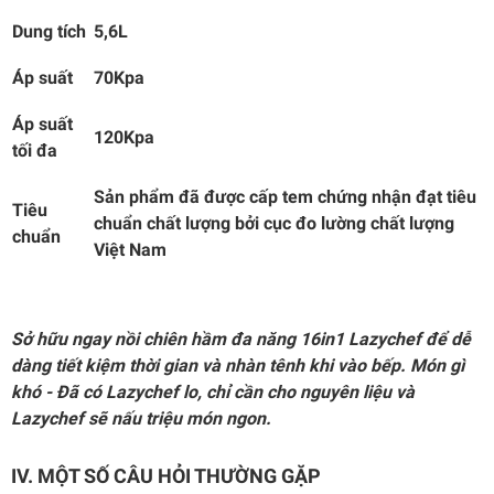
Dung tích
5,6L
Áp suất
70Kpa
Áp suất
120Kpa
tối đa
Sản phẩm đã được cấp tem chứng nhận đạt tiêu
Tiêu
chuẩn chất lượng bởi cục đo lường chất lượng
chuẩn
Việt Nam
Sở hữu ngay nồi chiên hầm đa năng 16in1 Lazychef để dễ
dàng tiết kiệm thời gian và nhàn tênh khi vào bếp. Món gì
khó - Đã có Lazychef lo, chỉ cần cho nguyên liệu và
Lazychef sẽ nấu triệu món ngon.
IV. MỘT SỐ CÂU HỎI THƯỜNG GẶP