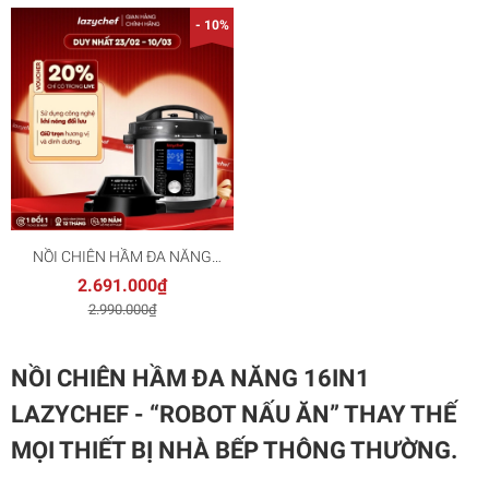
- 10%
NỒI CHIÊN HẦM ĐA NĂNG
16IN1 LAZYCHEF
2.691.000₫
2.990.000₫
NỒI CHIÊN HẦM ĐA NĂNG 16IN1
LAZYCHEF - “ROBOT NẤU ĂN” THAY THẾ
MỌI THIẾT BỊ NHÀ BẾP THÔNG THƯỜNG.