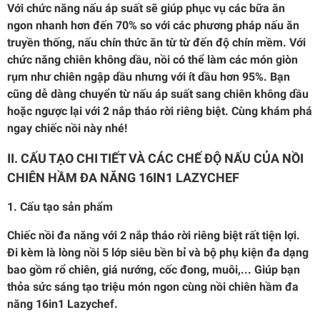
Với chức năng nấu áp suất sẽ giúp phục vụ các bữa ăn
ngon nhanh hơn đến 70% so với các phương pháp nấu ăn
truyền thống, nấu chín thức ăn từ từ đến độ chín mềm. Với
chức năng chiên không dầu, nồi có thể làm các món giòn
rụm như chiên ngập dầu nhưng với ít dầu hơn 95%. Bạn
cũng dễ dàng chuyển từ nấu áp suất sang chiên không dầu
hoặc ngược lại với 2 nắp tháo rời riêng biệt. Cùng khám phá
ngay chiếc nồi này nhé!
II. CẤU TẠO CHI TIẾT VÀ CÁC CHẾ ĐỘ NẤU CỦA NỒI
CHIÊN HẦM ĐA NĂNG 16IN1 LAZYCHEF
1. Cấu tạo sản phẩm
Chiếc nồi đa năng với 2 nắp tháo rời riêng biệt rất tiện lợi.
Đi kèm là lòng nồi 5 lớp siêu bền bỉ và bộ phụ kiện đa dạng
bao gồm rổ chiên, giá nướng, cốc đong, muôi,... Giúp bạn
thỏa sức sáng tạo triệu món ngon cùng nồi chiên hầm đa
năng 16in1 Lazychef.