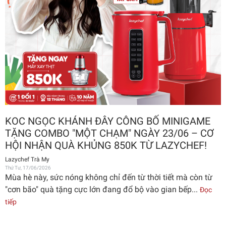
KOC NGỌC KHÁNH ĐÂY CÔNG BỐ MINIGAME
TẶNG COMBO "MỘT CHẠM" NGÀY 23/06 – CƠ
HỘI NHẬN QUÀ KHỦNG 850K TỪ LAZYCHEF!
Lazychef Trà My
Thứ Tư, 17/06/2026
Mùa hè này, sức nóng không chỉ đến từ thời tiết mà còn từ
"cơn bão" quà tặng cực lớn đang đổ bộ vào gian bếp...
Đọc
tiếp