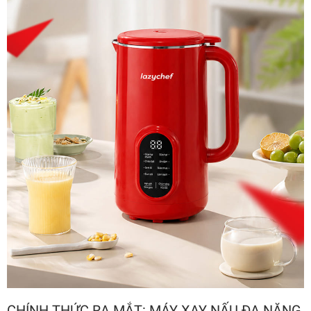
CHÍNH THỨC RA MẮT: MÁY XAY NẤU ĐA NĂNG