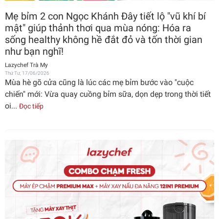
Mẹ bỉm 2 con Ngọc Khánh Đây tiết lộ "vũ khí bí
mật" giúp thảnh thơi qua mùa nóng: Hóa ra
sống healthy không hề đắt đỏ và tốn thời gian
như bạn nghĩ!
Lazychef Trà My
Thứ Tư, 17/06/2026
Mùa hè gõ cửa cũng là lúc các mẹ bỉm bước vào "cuộc
chiến" mới: Vừa quay cuồng bỉm sữa, dọn dẹp trong thời tiết
oi...
Đọc tiếp