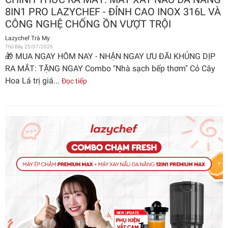
8IN1 PRO LAZYCHEF - ĐỈNH CAO INOX 316L VÀ
CÔNG NGHỆ CHỐNG ỒN VƯỢT TRỘI
Lazychef Trà My
Thứ Bảy, 25/07/2026
🎁 MUA NGAY HÔM NAY - NHẬN NGAY ƯU ĐÃI KHỦNG DỊP
RA MẮT: TẶNG NGAY Combo "Nhà sạch bếp thơm" Cỏ Cây
Hoa Lá trị giá...
Đọc tiếp