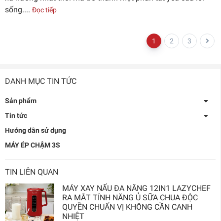
sống....
Đọc tiếp
1
2
3
DANH MỤC TIN TỨC
Sản phẩm
Tin tức
Hướng dẫn sử dụng
MÁY ÉP CHẬM 3S
TIN LIÊN QUAN
MÁY XAY NẤU ĐA NĂNG 12IN1 LAZYCHEF
RA MẮT TÍNH NĂNG Ủ SỮA CHUA ĐỘC
QUYỀN CHUẨN VỊ KHÔNG CẦN CANH
NHIỆT