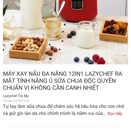
MÁY XAY NẤU ĐA NĂNG 12IN1 LAZYCHEF RA
MẮT TÍNH NĂNG Ủ SỮA CHUA ĐỘC QUYỀN
CHUẨN VỊ KHÔNG CẦN CANH NHIỆT
Lazychef Trà My
Thứ Ba, 23/06/2026
Tự tay làm sữa chua để chăm sóc hệ tiêu hóa cho con nhỏ
và giữ gìn làn da cho chính mình là niềm vui của...
Đọc tiếp