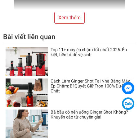
Xem thêm
Bài viết liên quan
Top 11+ máy ép chậm tốt nhất 2026: Ép
kiệt, bền bỉ, dễ vệ sinh
Cách Làm Ginger Shot Tại Nhà Bằng Máy
Ép Chậm: Bí Quyết Giữ Trọn 100% Dưỡng
Chất
⭐ PHIÊN BẢN NÂNG CẤP · CÔNG NGHỆ ÉP LẠNH ĐỨC
Bà bầu có nên uống Ginger Shot Không?
Máy Ép Chậm Nguyên Quả 200W
Khuyến cáo từ chuyên gia!
Premium Max Lazychef 3in1
Ép Nước · Vắt Cam · Làm Kem