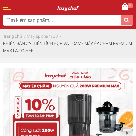
0
Trang chủ
/
Máy ép chậm 3S
/
PHIÊN BẢN CẢI TIẾN TÍCH HỢP VẮT CAM - MÁY ÉP CHẬM PREMIUM
MAX LAZYCHEF