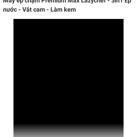
Máy ép chậm Premium Max Lazychef - 3in1 Ép
nước - Vắt cam - Làm kem