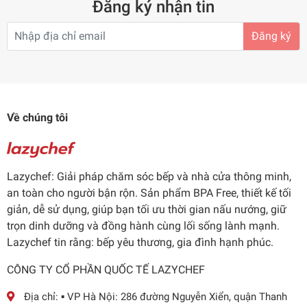
Đăng ký nhận tin
Thông Số Kỹ Thuật Chi Tiết – Những Con Số
Đăng ký
"Biết Nói"
Tiêu chí
Thông số
Lợi ích thực tế
Ép khỏe cả cà rốt, cần tây
Công suất
200W
mà không lo kẹt máy
Về chúng tôi
Giữ trọn Vitamin, không
Tốc độ quay
40–80 vòng/phút
sinh ma sát nhiệt làm biến
chất nước ép
Lazychef: Giải pháp chăm sóc bếp và nhà cửa thông minh,
Nước ép không tách lớp,
an toàn cho người bận rộn. Sản phẩm BPA Free, thiết kế tối
Công nghệ
Cold Press Đức
giữ nguyên màu sắc và
giản, dễ sử dụng, giúp bạn tối ưu thời gian nấu nướng, giữ
hương vị tự nhiên
trọn dinh dưỡng và đồng hành cùng lối sống lành mạnh.
Lazychef tin rằng: bếp yêu thương, gia đình hạnh phúc.
An toàn tuyệt đối, không
Nhựa ABS cao
Chất liệu
chứa chất gây hại cho sức
cấp (BPA Free)
khỏe
CÔNG TY CỔ PHẦN QUỐC TẾ LAZYCHEF
Ép một lần đủ cho cả gia
Địa chỉ:
▪️ VP Hà Nội: 286 đường Nguyễn Xiển, quận Thanh