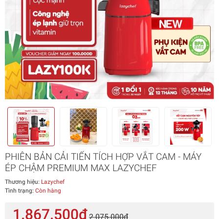
PHIÊN BẢN CẢI TIẾN TÍCH HỢP VẮT CAM - MÁY
ÉP CHẬM PREMIUM MAX LAZYCHEF
Thương hiệu:
Lazychef
Tình trạng:
Còn hàng
1.867.500₫
2.075.000₫