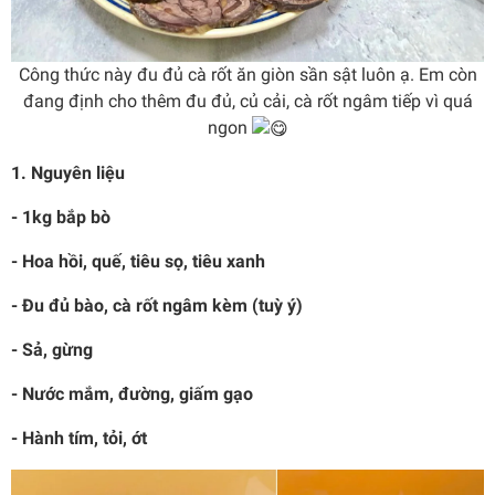
Công thức này đu đủ cà rốt ăn giòn sần sật luôn ạ. Em còn
đang định cho thêm đu đủ, củ cải, cà rốt ngâm tiếp vì quá
ngon
1. Nguyên liệu
- 1kg bắp bò
- Hoa hồi, quế, tiêu sọ, tiêu xanh
- Đu đủ bào, cà rốt ngâm kèm (tuỳ ý)
- Sả, gừng
- Nước mắm, đường, giấm gạo
- Hành tím, tỏi, ớt