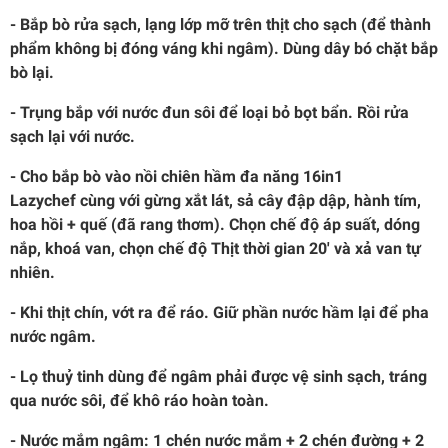
- Bắp bò rửa sạch, lạng lớp mỡ trên thịt cho sạch (để thành
phẩm không bị đóng váng khi ngâm). Dùng dây bó chặt bắp
bò lại.
- Trụng bắp với nước đun sôi để loại bỏ bọt bẩn. Rồi rửa
sạch lại với nước.
- Cho bắp bò vào nồi chiên hầm đa năng 16in1
Lazychef cùng với gừng xắt lát, sả cây đập dập, hành tím,
hoa hồi + quế (đã rang thơm). Chọn chế độ áp suất, dóng
nắp, khoá van, chọn chế độ Thịt thời gian 20' và xả van tự
nhiên.
- Khi thịt chín, vớt ra để ráo. Giữ phần nước hầm lại để pha
nước ngâm.
- Lọ thuỷ tinh dùng để ngâm phải được vệ sinh sạch, tráng
qua nước sôi, để khô ráo hoàn toàn.
- Nước mắm ngâm: 1 chén nước mắm + 2 chén đường + 2