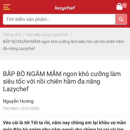
0
Trang chủ
/
Vào bếp cùng LazyChef
/
BẮP BÒ NGÂM MẮM ngon khó cưỡng làm siêu tốc với nồi chiên hầm
đa năng Lazychef
BẮP BÒ NGÂM MẮM ngon khó cưỡng làm
siêu tốc với nồi chiên hầm đa năng
Lazychef
Nguyễn Hương
Thứ Năm, 12/01/2023
Vèo cái là tới Tết ta rồi, năm nay chồng em lại khều vợ mần
món Bắp bò ngâm như năm ngoái cho chồng lai rai vài lon