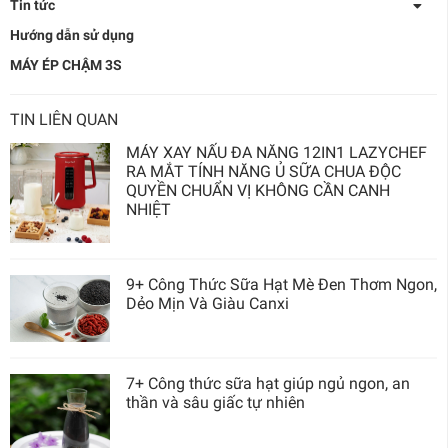
Tin tức
Hướng dẫn sử dụng
MÁY ÉP CHẬM 3S
TIN LIÊN QUAN
MÁY XAY NẤU ĐA NĂNG 12IN1 LAZYCHEF
RA MẮT TÍNH NĂNG Ủ SỮA CHUA ĐỘC
QUYỀN CHUẨN VỊ KHÔNG CẦN CANH
NHIỆT
9+ Công Thức Sữa Hạt Mè Đen Thơm Ngon,
Dẻo Mịn Và Giàu Canxi
7+ Công thức sữa hạt giúp ngủ ngon, an
thần và sâu giấc tự nhiên