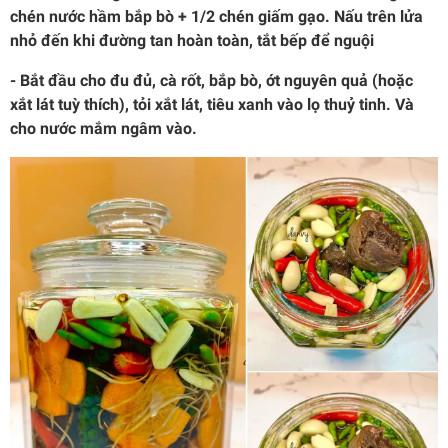
chén nước hầm bắp bò + 1/2 chén giấm gạo. Nấu trên lửa
nhỏ đến khi đường tan hoàn toàn, tắt bếp để nguội
- Bắt đầu cho đu đủ, cà rốt, bắp bò, ớt nguyên quả (hoặc
xắt lát tuỳ thích), tỏi xắt lát, tiêu xanh vào lọ thuỷ tinh. Và
cho nước mắm ngâm vào.