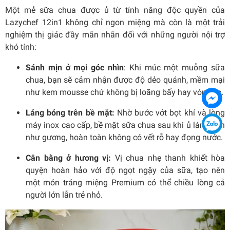
Một mẻ sữa chua được ủ từ tính năng độc quyền của
Lazychef 12in1 không chỉ ngon miệng mà còn là một trải
nghiệm thị giác đầy mãn nhãn đối với những người nội trợ
khó tính:
Sánh mịn ở mọi góc nhìn
:
Khi múc một muỗng sữa
chua, bạn sẽ cảm nhận được độ dẻo quánh, mềm mại
như kem mousse chứ không bị loãng bấy hay vón cục.
Láng bóng trên bề mặt
:
Nhờ bước vớt bọt khí và lòng
máy inox cao cấp, bề mặt sữa chua sau khi ủ láng mịn
như gương, hoàn toàn không có vết rỗ hay đọng nước.
Cân bằng ở hương vị:
Vị chua nhẹ thanh khiết hòa
quyện hoàn hảo với độ ngọt ngậy của sữa, tạo nên
một món tráng miệng Premium có thể chiều lòng cả
người lớn lẫn trẻ nhỏ.