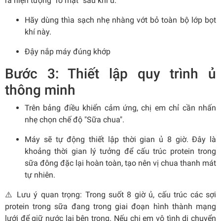
ra hiện tượng "rỗ mặt" sau khi ủ.
Hãy dùng thìa sạch nhẹ nhàng vớt bỏ toàn bộ lớp bọt
khí này.
Đậy nắp máy đúng khớp
Bước 3: Thiết lập quy trình ủ
thông minh
Trên bảng điều khiển cảm ứng, chị em chỉ cần nhấn
nhẹ chọn chế độ
"Sữa chua"
.
Máy sẽ tự động thiết lập thời gian ủ 8 giờ. Đây là
khoảng thời gian lý tưởng để cấu trúc protein trong
sữa đông đặc lại hoàn toàn, tạo nên vị chua thanh mát
tự nhiên.
⚠️
Lưu ý quan trọng:
Trong suốt 8 giờ ủ, cấu trúc các sợi
protein trong sữa đang trong giai đoạn hình thành mạng
lưới để giữ nước lại bên trong. Nếu chị em vô tình di chuyển