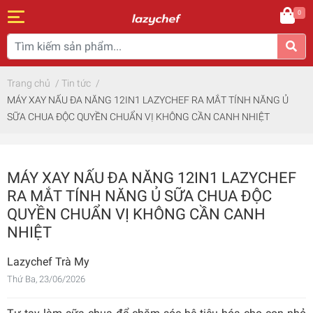
0
Trang chủ
/
Tin tức
/
MÁY XAY NẤU ĐA NĂNG 12IN1 LAZYCHEF RA MẮT TÍNH NĂNG Ủ
SỮA CHUA ĐỘC QUYỀN CHUẨN VỊ KHÔNG CẦN CANH NHIỆT
MÁY XAY NẤU ĐA NĂNG 12IN1 LAZYCHEF
RA MẮT TÍNH NĂNG Ủ SỮA CHUA ĐỘC
QUYỀN CHUẨN VỊ KHÔNG CẦN CANH
NHIỆT
Lazychef Trà My
Thứ Ba, 23/06/2026