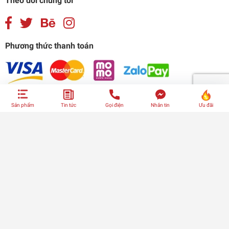
Theo dõi chúng tôi
Phương thức thanh toán
Sản phẩm
Tin tức
Gọi điện
Nhắn tin
Ưu đãi
© Bản quyền thuộc về
CÔNG TY CỔ PHẦN QUỐC TẾ LAZYCHEF
|
Website được phát triển bởi
Sapo