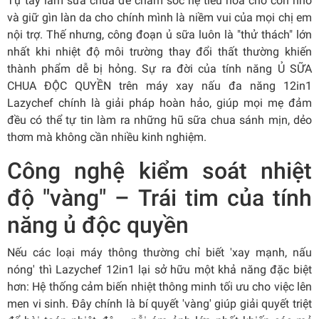
Tự tay làm sữa chua để chăm sóc hệ tiêu hóa cho con nhỏ
và giữ gìn làn da cho chính mình là niềm vui của mọi chị em
nội trợ. Thế nhưng, công đoạn ủ sữa luôn là "thử thách" lớn
nhất khi nhiệt độ môi trường thay đổi thất thường khiến
thành phẩm dễ bị hỏng. Sự ra đời của tính năng Ủ SỮA
CHUA ĐỘC QUYỀN trên máy xay nấu đa năng 12in1
Lazychef chính là giải pháp hoàn hảo, giúp mọi mẹ đảm
đều có thể tự tin làm ra những hũ sữa chua sánh mịn, dẻo
thơm mà không cần nhiều kinh nghiệm.
Công nghệ kiểm soát nhiệt
độ "vàng" – Trái tim của tính
năng ủ độc quyền
Nếu các loại máy thông thường chỉ biết 'xay mạnh, nấu
nóng' thì Lazychef 12in1 lại sở hữu một khả năng đặc biệt
hơn: Hệ thống cảm biến nhiệt thông minh tối ưu cho việc lên
men vi sinh. Đây chính là bí quyết 'vàng' giúp giải quyết triệt