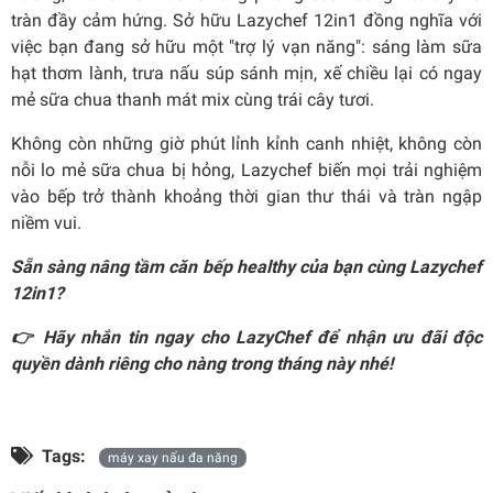
tràn đầy cảm hứng. Sở hữu Lazychef 12in1 đồng nghĩa với
việc bạn đang sở hữu một "trợ lý vạn năng": sáng làm sữa
hạt thơm lành, trưa nấu súp sánh mịn, xế chiều lại có ngay
mẻ sữa chua thanh mát mix cùng trái cây tươi.
Không còn những giờ phút lỉnh kỉnh canh nhiệt, không còn
nỗi lo mẻ sữa chua bị hỏng, Lazychef biến mọi trải nghiệm
vào bếp trở thành khoảng thời gian thư thái và tràn ngập
niềm vui.
Sẵn sàng nâng tầm căn bếp healthy của bạn cùng Lazychef
12in1?
👉 Hãy nhắn tin ngay cho LazyChef để nhận ưu đãi độc
quyền dành riêng cho nàng trong tháng này nhé!
Tags:
máy xay nấu đa năng