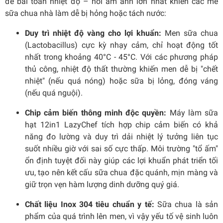
để bài toán nhiệt độ – nỗi ám ảnh lớn nhất khiến các mẻ
sữa chua nhà làm dễ bị hỏng hoặc tách nước:
Duy trì nhiệt độ vàng
cho lợi khuẩn:
Men sữa chua
(Lactobacillus) cực kỳ nhạy cảm, chỉ hoạt động tốt
nhất trong khoảng 40°C - 45°C. Với các phương pháp
thủ công, nhiệt độ thất thường khiến men dễ bị "chết
nhiệt" (nếu quá nóng) hoặc sữa bị lỏng, đóng váng
(nếu quá nguội).
Chip cảm biến thông minh độc quyền:
Máy làm sữa
hạt 12in1 LazyChef tích hợp chip cảm biến có khả
năng đo lường và duy trì dải nhiệt lý tưởng liên tục
suốt nhiều giờ với sai số cực thấp. Môi trường "tổ ấm"
ổn định tuyệt đối này giúp các lợi khuẩn phát triển tối
ưu, tạo nên kết cấu sữa chua đặc quánh, mịn màng và
giữ trọn vẹn hàm lượng dinh dưỡng quý giá.
Chất liệu Inox 304 tiêu chuẩn y tế:
Sữa chua là sản
phẩm của quá trình lên men, vì vậy yếu tố vệ sinh luôn