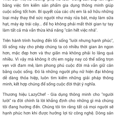
bằng việc tìm kiếm sản phẩm gia dụng thông minh giúp
cuộc sống tốt hơn. Bí quyết của các chị em là sở hữu những
loại máy thay thế sức người như máy rửa bát, máy làm sữa
hạt, máy ép trái cây... để họ không phải mất thời gian tự tay
làm tất cả mà vẫn thừa khả năng "cân hết việc nhà".
Trên hành trình hướng đến lối sống "lười nhưng hạnh phúc",
lối sống này cho phép chúng ta có nhiều thời gian ăn ngon
hơn, mặc đẹp hơn và thư giãn mà không phải lo lắng quá
nhiều. Vì vậy mà không ít chị em ngày nay có thể sống trọn
vẹn với đam mê, làm phong phú cuộc đời mà vẫn giữ cân
bằng cuộc sống. Đó là những người phụ nữ hiện đại không
dễ dàng thỏa hiệp, luôn tìm kiếm những giải pháp thông
minh, kết hợp chúng để sống cuộc đời thật ý nghĩa.
Thương hiệu LazyChef - Gia dụng thông minh cho "người
lười" ra đời chính là lời khẳng định cho những gì mà chúng
tôi đang hướng đến. Chúng tôi tin rằng tất cả mọi người sẽ
hạnh phúc hơn khi được hưởng lợi từ công nghệ. Dòng sản