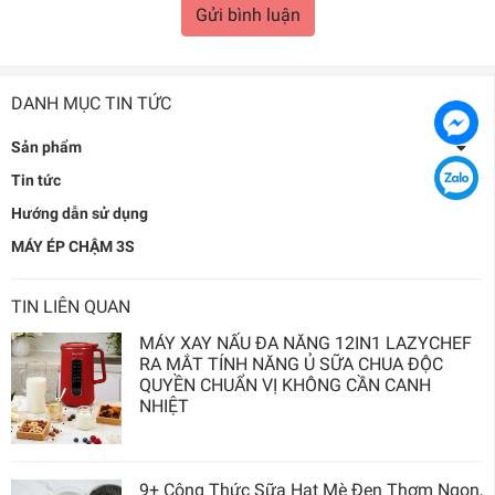
Gửi bình luận
DANH MỤC TIN TỨC
Sản phẩm
Tin tức
Hướng dẫn sử dụng
MÁY ÉP CHẬM 3S
TIN LIÊN QUAN
MÁY XAY NẤU ĐA NĂNG 12IN1 LAZYCHEF
RA MẮT TÍNH NĂNG Ủ SỮA CHUA ĐỘC
QUYỀN CHUẨN VỊ KHÔNG CẦN CANH
NHIỆT
9+ Công Thức Sữa Hạt Mè Đen Thơm Ngon,