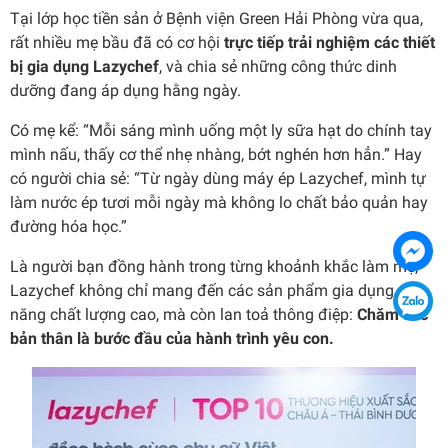
Tại lớp học tiền sản ở Bệnh viện Green Hải Phòng vừa qua,
rất nhiều mẹ bầu đã có cơ hội
trực tiếp trải nghiệm các thiết
bị gia dụng Lazychef
, và chia sẻ những công thức dinh
dưỡng đang áp dụng hằng ngày.
Có mẹ kể: “Mỗi sáng mình uống một ly sữa hạt do chính tay
mình nấu, thấy cơ thể nhẹ nhàng, bớt nghén hơn hẳn.” Hay
có người chia sẻ: “Từ ngày dùng máy ép Lazychef, mình tự
làm nước ép tươi mỗi ngày mà không lo chất bảo quản hay
đường hóa học.”
Là người bạn đồng hành trong từng khoảnh khắc làm mẹ,
Lazychef không chỉ mang đến các sản phẩm gia dụng đa
năng chất lượng cao, mà còn lan toả thông điệp:
Chăm sóc
bản thân là bước đầu của hành trình yêu con.