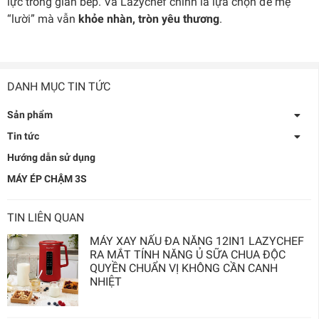
lực trong gian bếp. Và Lazychef chính là lựa chọn để mẹ
“lười” mà vẫn
khỏe nhàn, tròn yêu thương
.
DANH MỤC TIN TỨC
Sản phẩm
Tin tức
Hướng dẫn sử dụng
MÁY ÉP CHẬM 3S
TIN LIÊN QUAN
MÁY XAY NẤU ĐA NĂNG 12IN1 LAZYCHEF
RA MẮT TÍNH NĂNG Ủ SỮA CHUA ĐỘC
QUYỀN CHUẨN VỊ KHÔNG CẦN CANH
NHIỆT