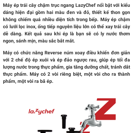
Máy ép trái cây chậm trục ngang LazyChef nổi bật với kiểu
dáng hiện đại gồm hai màu đen và đỏ, thiết kế thon gọn
không chiếm quá nhiều diện tích trong bếp. Máy ép chậm
có lưới lọc inox, ống tiếp nguyên liệu lớn có thể xay trái cây
dễ dàng. Kết quả sau khi ép là bạn sẽ có ly nước thơm
ngon, sánh mịn, màu sắc bắt mắt.
Máy có chức năng Reverse núm xoay điều khiển đơn giản
với 2 chế độ ép xuôi và ép đảo ngược rau, giúp ép tối đa
lượng nước trong thực phẩm, gia tăng dưỡng chất, tránh dắt
thực phẩm. Máy có 2 vòi riêng biệt, một vòi cho ra thành
phẩm, một vòi ra bã ép.