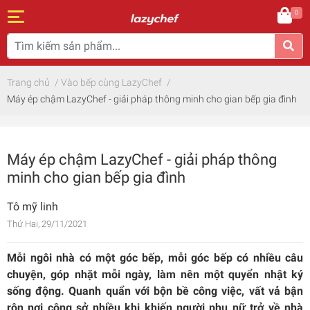
0
Trang chủ
/
Vào bếp cùng LazyChef
/
Máy ép chậm LazyChef - giải pháp thông minh cho gian bếp gia đình
Máy ép chậm LazyChef - giải pháp thông
minh cho gian bếp gia đình
Tô mỹ linh
Thứ Hai, 29/11/2021
Mỗi ngôi nhà có một góc bếp, mỗi góc bếp có nhiều câu
chuyện, góp nhặt mỗi ngày, làm nên một quyển nhật ký
sống động. Quanh quẩn với bộn bề công việc, vất vả bận
rộn nơi công sở nhiều khi khiến người phụ nữ trở về nhà