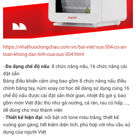
https://nhathuoclongchau.com.vn/bai-viet/sus-304-co-an-
toan-khong-dac-tinh-cua-sus-304.html
-
Đa dạng chế độ nấu
: 8 chức năng nấu, 16 chức năng cài
đặt sẵn
Bảng điều khiển cảm ứng bao gồm 8 chức năng nấu điều
chỉnh bằng tay, núm xoay cơ học dễ dàng sử dụng cùng 16
chế độ nấu được cài đặt sẵn thời gian, nhiệt độ gợi ý, bao
gồm món Việt đặc thù như gà nướng, cá rán, rau củ hấp, …,
dễ dùng cho mọi thành viên
-
Thiết kế hiện đại
: nổi bật với tone màu trắng, thiết kế
vuông gọn gàng, tiết kiệm diện tích, phù hợp với nhu cầu sử
dụng của người Việt