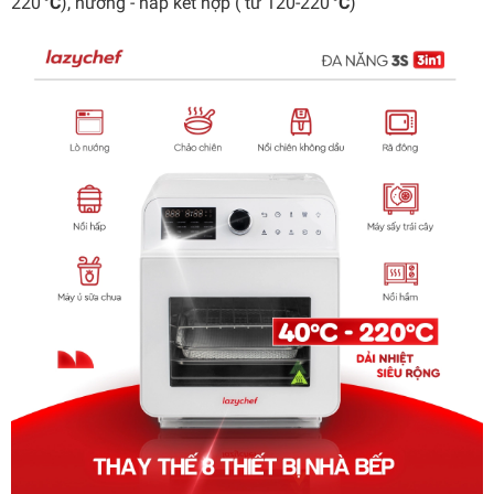
220
°C
), nướng - hấp kết hợp ( từ 120-220
°C
)