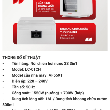
THÔNG SỐ KĨ THUẬT
- Tên hàng: Nồi chiên hơi nước 3S 3in1
- Model: LC-01CH
- Model của nhà máy: AF559T
- Điện áp: 220 – 240V
- Tần số: 50Hz
- Công suất: 1550W (nướng) + 700W (hấp)
- Dung tích lòng nồi: 16L / Dung tích khoang chứa nước:
800ml