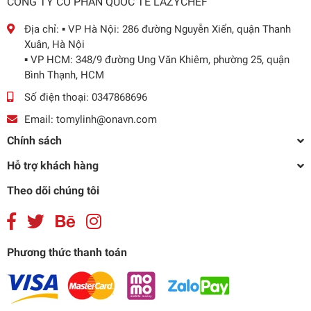
CÔNG TY CỔ PHẦN QUỐC TẾ LAZYCHEF
Địa chỉ:
▪️ VP Hà Nội: 286 đường Nguyễn Xiển, quận Thanh
Xuân, Hà Nội
▪️ VP HCM: 348/9 đường Ung Văn Khiêm, phường 25, quận
Bình Thạnh, HCM
Số điện thoại:
0347868696
Email:
tomylinh@onavn.com
Chính sách
Hỗ trợ khách hàng
Theo dõi chúng tôi
Phương thức thanh toán