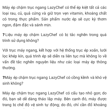
Máy ép chậm trục ngang LazyChef có thể ép kiệt tất cả các
loại rau, củ, quả cứng và giữ trọn vẹn vitamin, khoáng chất
có trong thực phẩm. Sản phẩm nước ép sẽ cực kỳ thơm
ngon, đậm đặc và sánh mịn.
❓Liệu máy ép chậm LazyChef có bị tắc nghẽn trong quá
trình sử dụng không?
Với trục máy ngang, kết hợp với hệ thống trục ép xoắn, lưới
lọc khép kín, quá trình ép sẽ diễn ra liên tục mà không lo về
vấn đề tắc nghẽn nguyên liệu như các loại máy ép thông
thường.
❓Máy ép chậm trục ngang LazyChef có cồng kềnh và khó vệ
sinh không?
Máy ép chậm trục ngang LazyChef có cấu tạo nhỏ gọn; do
đó, bạn sẽ dễ dàng tháo lắp máy. Bên cạnh đó, máy được
trang bị chế độ vệ sinh tự động; do đó, chỉ cần đổ khoảng