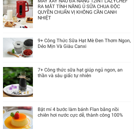
MÁY XAY NẤU ĐA NĂNG 12IN1 LAZYCHEF
RA MẮT TÍNH NĂNG Ủ SỮA CHUA ĐỘC
QUYỀN CHUẨN VỊ KHÔNG CẦN CANH
NHIỆT
9+ Công Thức Sữa Hạt Mè Đen Thơm Ngon,
Dẻo Mịn Và Giàu Canxi
7+ Công thức sữa hạt giúp ngủ ngon, an
thần và sâu giấc tự nhiên
Bật mí 4 bước làm bánh Flan bằng nồi
chiên hơi nước cực dễ, thành công 100%